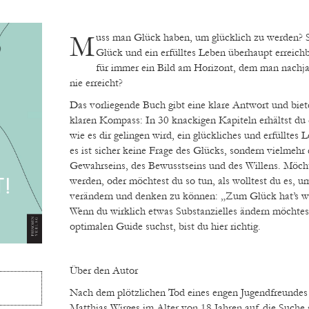
Muss man Glück haben, um glücklich zu werden? Sind das persönliche
Glück und ein erfülltes Leben überhaupt erreichb
für immer ein Bild am Horizont, dem man nachja
nie erreicht?
Das vorliegende Buch gibt eine klare Antwort und biet
klaren Kompass: In 30 knackigen Kapiteln erhältst du 
wie es dir gelingen wird, ein glückliches und erfüllte
es ist sicher keine Frage des Glücks, sondern vielmehr 
Gewahrseins, des Bewusstseins und des Willens. Möcht
werden, oder möchtest du so tun, als wolltest du es, 
verändern und denken zu können: „Zum Glück hat’s wi
Wenn du wirklich etwas Substanzielles ändern möchte
optimalen Guide suchst, bist du hier richtig.
Über den Autor
Nach dem plötzlichen Tod eines engen Jugendfreundes 
Matthias Wirges im Alter von 18 Jahren auf die Suche