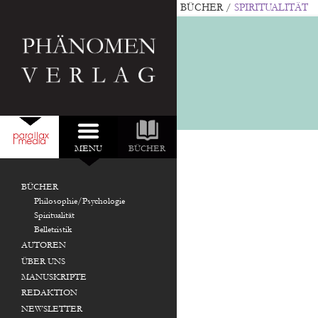
BÜCHER
/
SPIRITUALITÄT
MENU
BÜCHER
DURCHSUCHEN:
NEU IM VERLAG:
BÜCHER
Philosophie/Psychologie
Spiritualität
Belletristik
AUTOREN
ÜBER UNS
MANUSKRIPTE
REDAKTION
NEWSLETTER