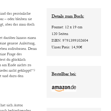
Details zum Buch:
ar – oder bleiben sie
gt, aber das man doch
Format: 12 x 19 cm
120 Seiten
et darüber hinaus einen
ISBN: 9791399102604
eine genaue Anleitung,
Unser Preis: 14,90€
s Leben aufzubauen. Denn
eine Frage des
est du glücklich
um am Ende nichts zu
eder nicht geklappt!“?
Bestellbar bei:
st und dazu den
hat sich Autor
 nach befriedigenden