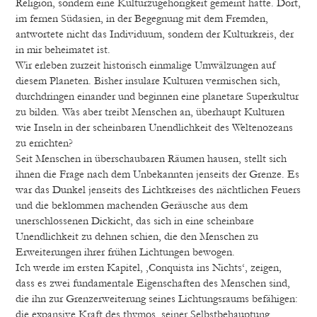
Religion, sondern eine Kulturzugehörigkeit gemeint hatte. Dort,
im fernen Südasien, in der Begegnung mit dem Fremden,
antwortete nicht das Individuum, sondern der Kulturkreis, der
in mir beheimatet ist.
Wir erleben zurzeit historisch einmalige Umwälzungen auf
diesem Planeten. Bisher insulare Kulturen vermischen sich,
durchdringen einander und beginnen eine planetare Superkultur
zu bilden. Was aber treibt Menschen an, überhaupt Kulturen
wie Inseln in der scheinbaren Unendlichkeit des Weltenozeans
zu errichten?
Seit Menschen in überschaubaren Räumen hausen, stellt sich
ihnen die Frage nach dem Unbekannten jenseits der Grenze. Es
war das Dunkel jenseits des Lichtkreises des nächtlichen Feuers
und die beklommen machenden Geräusche aus dem
unerschlossenen Dickicht, das sich in eine scheinbare
Unendlichkeit zu dehnen schien, die den Menschen zu
Erweiterungen ihrer frühen Lichtungen bewogen.
Ich werde im ersten Kapitel, ‚Conquista ins Nichts‘, zeigen,
dass es zwei fundamentale Eigenschaften des Menschen sind,
die ihn zur Grenzerweiterung seines Lichtungsraums befähigen:
die expansive Kraft des thymos, seiner Selbstbehauptung,