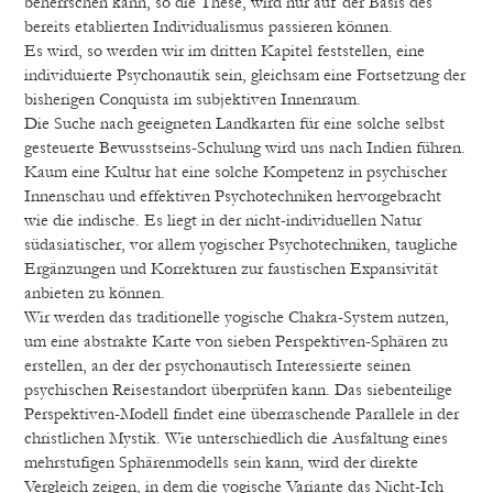
beherrschen kann, so die These, wird nur auf der Basis des
bereits etablierten Individualismus passieren können.
Es wird, so werden wir im dritten Kapitel feststellen, eine
individuierte Psychonautik sein, gleichsam eine Fortsetzung der
bisherigen Conquista im subjektiven Innenraum.
Die Suche nach geeigneten Landkarten für eine solche selbst
gesteuerte Bewusstseins-Schulung wird uns nach Indien führen.
Kaum eine Kultur hat eine solche Kompetenz in psychischer
Innenschau und effektiven Psychotechniken hervorgebracht
wie die indische. Es liegt in der nicht-individuellen Natur
südasiatischer, vor allem yogischer Psychotechniken, taugliche
Ergänzungen und Korrekturen zur faustischen Expansivität
anbieten zu können.
Wir werden das traditionelle yogische Chakra-System nutzen,
um eine abstrakte Karte von sieben Perspektiven-Sphären zu
erstellen, an der der psychonautisch Interessierte seinen
psychischen Reisestandort überprüfen kann. Das siebenteilige
Perspektiven-Modell findet eine überraschende Parallele in der
christlichen Mystik. Wie unterschiedlich die Ausfaltung eines
mehrstufigen Sphärenmodells sein kann, wird der direkte
Vergleich zeigen, in dem die yogische Variante das Nicht-Ich