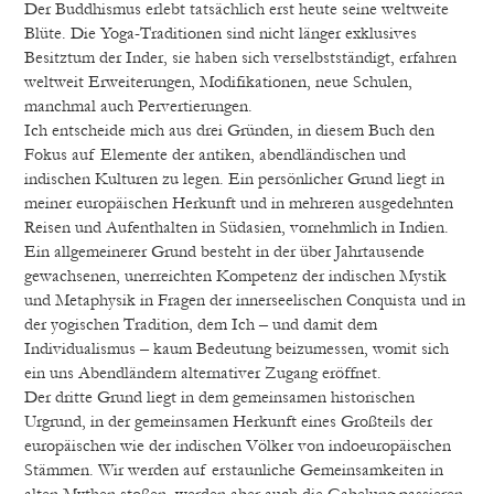
Der Buddhismus erlebt tatsächlich erst heute seine weltweite
Blüte. Die Yoga-Traditionen sind nicht länger exklusives
Besitztum der Inder, sie haben sich verselbstständigt, erfahren
weltweit Erweiterungen, Modifikationen, neue Schulen,
manchmal auch Pervertierungen.
Ich entscheide mich aus drei Gründen, in diesem Buch den
Fokus auf Elemente der antiken, abendländischen und
indischen Kulturen zu legen. Ein persönlicher Grund liegt in
meiner europäischen Herkunft und in mehreren ausgedehnten
Reisen und Aufenthalten in Südasien, vornehmlich in Indien.
Ein allgemeinerer Grund besteht in der über Jahrtausende
gewachsenen, unerreichten Kompetenz der indischen Mystik
und Metaphysik in Fragen der innerseelischen Conquista und in
der yogischen Tradition, dem Ich – und damit dem
Individualismus – kaum Bedeutung beizumessen, womit sich
ein uns Abendländern alternativer Zugang eröffnet.
Der dritte Grund liegt in dem gemeinsamen historischen
Urgrund, in der gemeinsamen Herkunft eines Großteils der
europäischen wie der indischen Völker von indoeuropäischen
Stämmen. Wir werden auf erstaunliche Gemeinsamkeiten in
alten Mythen stoßen, werden aber auch die Gabelung passieren,