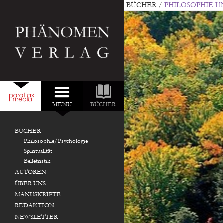
BÜCHER
/
PHILOSOPHIE 
MENU
BÜCHER
DURCHSUCHEN:
NEU IM VERLAG:
BÜCHER
Philosophie/Psychologie
Spiritualität
Belletristik
AUTOREN
ÜBER UNS
MANUSKRIPTE
REDAKTION
NEWSLETTER