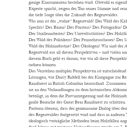
gierige Konsumenten bestehen wird. Obwohl er eigentli
Experte spricht, zeigen der Ton seiner Stimme und sei
die tiefe Sorge über die Zukunft des Regenwaldes.
Was nun ist der „wahre“ Regenwald? Der Wald des Käf
Spechts? Des Bären? Des Försters? Des Fotografen? D
Der Straßenarbeiter? Der Umweltschützer? Der Holzfä
Der Wald des Politikers? Der Fernsehzuschauer? Der 
Wald der Holzindustrie? Des Ökologen? Wir sind der A
Regenwald aus all diesen Perspektiven – und vielen and
diesem Buch geht es darum, wie wir all diese Perspekti
ordnen können.
Das Verstehen multipler Perspektiven ist entscheidend 
Lösungen, wie Darcy Riddell bei der Kampagne zur Re
Rainforest in British Columbia herausfand. Zusammen 
sie an den Verhandlungen zu dem historischen Abkom
beteiligt, in dem die Provinzregierung und die Holzind
große Bereiche des Great Bear Rainforest zu schützen
Parteien überein, dass der gemeinsame Dialog über den
des Regenwaldes fortgesetzt wird und dass in anderen 
ökologisch verträgliche Methoden beim Holzfällen an
fünf Jahren mit weiteren Verhandlungen wurde am 7. F