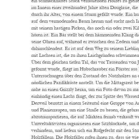
ein schmackhaftes Stück verfaulenden Holzes zu greife
im Innern einer zweihundert Jahre alten Douglasie, die
durch ihr Alter, von einem Sturm gefällt wurde. Ein hu
auf dem vermodernden Baum herum und sucht nach In
mit seinem hastigen Picken, das noch ein oder zwei Ki
hören ist. Ein Bär stellt bei dem hämmernden Klang d
seine Ohren auf, während er zwischen den Zedern und
dahinschlendert. Er ist auf dem Weg zu seinem Liebling
mit Lachsen ist, die zu ihren Laichgründen schwimmen
Über dem gleichen tiefen Tal, das vor Tausenden von 
geformt wurde, fliegt im Hubschrauber ein Förster aus 
Untersuchungen über den Zustand des Nutzholzes an d
nördlichen Pazifikküste anstellt. Um die Mittagszeit b
nahe an einen Grizzly heran, um ein Foto davon zu ma
einhändig einen Lachs fängt, der zur Spitze des Wasserfa
Derweil benutzt in einem Seitental eine Gruppe von A
und Planierraupen, um eine Straße zu bauen, die gebr
abzutransportieren, die auf Märkten fernab verkauft we
Umweltaktivisten organisieren eine Sitzblockade, um 
verhindern, und liefern sich ein Rufgefecht mit den S
Holzfällern. Die Holzfäller rufen ihnen zu, dass sie wie