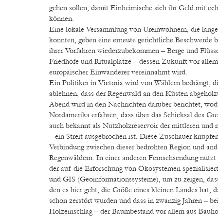
gehen sollen, damit Einheimische sich ihr Geld mit ech
können.
Eine lokale Versammlung von Ureinwohnern, die lang
konnten, geben eine erneute gerichtliche Beschwerde 
ihrer Vorfahren wiederzubekommen – Berge und Flüsse
Friedhöfe und Ritualplätze – dessen Zukunft vor alle
europäischer Einwanderer vereinnahmt wird.
Ein Politiker in Victoria wird von Wählern bedrängt, 
ablehnen, dass der Regenwald an den Küsten abgeholz
Abend wird in den Nachrichten darüber berichtet, wod
Nordamerika erfahren, dass über das Schicksal des Gre
auch bekannt als Nutzholzreservoir der mittleren und 
– ein Streit ausgebrochen ist. Diese Zuschauer knüpfen
Verbindung zwischen dieser bedrohten Region und an
Regenwäldern. In einer anderen Fernsehsendung nutzt 
der auf die Erforschung von Ökosystemen spezialisiert i
und GIS (Geoinformationssysteme), um zu zeigen, das
den es hier geht, die Größe eines kleinen Landes hat, 
schon zerstört wurden und dass in zwanzig Jahren – be
Holzeinschlag – der Baumbestand vor allem aus Bauho