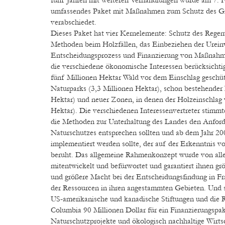
umfassendes Paket mit Maßnahmen zum Schutz des Gre
verabschiedet.
Dieses Paket hat vier Kernelemente: Schutz des Regen
Methoden beim Holzfällen, das Einbeziehen der Urein
Entscheidungsprozess und Finanzierung von Maßnahm
die verschiedene ökonomische Interessen berücksicht
fünf Millionen Hektar Wald vor dem Einschlag geschütz
Naturparks (3,3 Millionen Hektar), schon bestehender 
Hektar) und neuer Zonen, in denen der Holzeinschlag 
Hektar). Die verschiedenen Interessenvertreter stimmte
die Methoden zur Unterhaltung des Landes den Anfor
Naturschutzes entsprechen sollten und ab dem Jahr 20
implementiert werden sollte, der auf der Erkenntnis 
beruht. Das allgemeine Rahmenkonzept wurde von all
mitentwickelt und befürwortet und garantiert ihnen gr
und größere Macht bei der Entscheidungsfindung in F
der Ressourcen in ihren angestammten Gebieten. Und 
US-amerikanische und kanadische Stiftungen und die R
Columbia 90 Millionen Dollar für ein Finanzierungspak
Naturschutzprojekte und ökologisch nachhaltige Wirtsc