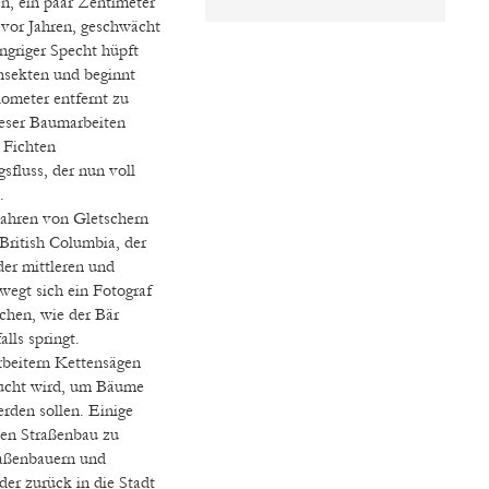
n, ein paar Zentimeter
 vor Jahren, geschwächt
ngriger Specht hüpft
sekten und beginnt
lometer entfernt zu
ieser Baumarbeiten
 Fichten
sfluss, der nun voll
.
Jahren von Gletschern
British Columbia, der
er mittleren und
ewegt sich ein Fotograf
chen, wie der Bär
lls springt.
rbeitern Kettensägen
aucht wird, um Bäume
rden sollen. Einige
den Straßenbau zu
traßenbauern und
der zurück in die Stadt