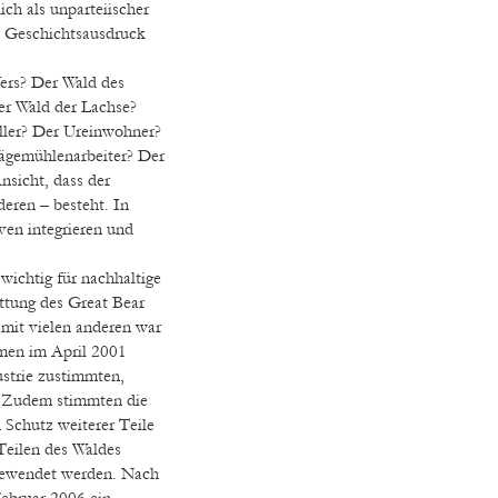
ch als unparteiischer
n Geschichtsausdruck
ers? Der Wald des
er Wald der Lachse?
ller? Der Ureinwohner?
Sägemühlenarbeiter? Der
nsicht, dass der
eren – besteht. In
ven integrieren und
wichtig für nachhaltige
ttung des Great Bear
mit vielen anderen war
men im April 2001
ustrie zustimmten,
. Zudem stimmten die
 Schutz weiterer Teile
Teilen des Waldes
gewendet werden. Nach
ebruar 2006 ein