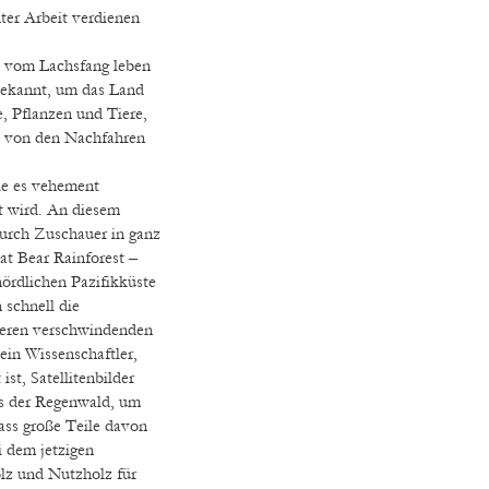
ter Arbeit verdienen
e vom Lachsfang leben
bekannt, um das Land
, Pflanzen und Tiere,
m von den Nachfahren
die es vehement
t wird. An diesem
urch Zuschauer in ganz
at Bear Rainforest –
nördlichen Pazifikküste
 schnell die
deren verschwindenden
ein Wissenschaftler,
st, Satellitenbilder
s der Regenwald, um
dass große Teile davon
i dem jetzigen
lz und Nutzholz für