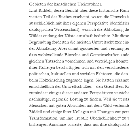
Gebieten der kanadischen Ureinwohner.
Laut Riddell, deren Bericht über diese historische Kam
vierten Teil des Buches erscheint, waren die Umweltak
ausschließlich mit ihrer eigenen Perspektive identifizie
ökologischen Wissenschaft), wonach die Abholzung d
Wälder entlang der Küste ernsthaft bedrohte. Mit dies
Begründung forderten die meisten Umweltschützer eine
der Abholzung. Aber damit ignorierten und verdrängten
dass wohlwollende Einzelne und Gemeinschaften ande
gleichen Tatsachen vornehmen und verteidigen könnten
ihrer Kollegen beschäftigten sich mit den verschiede
politischen, kulturellen und sozialen Faktoren, die den
beim Holzeinschlag zugrunde lagen. Sie hatten erkannt, 
einschließlich der Umweltschützer – den Great Bear Ra
zumindest einiger dieser anderen Perspektiven versteh
nachhaltige, regionale Lösung zu finden. Weil sie versta
Menschen mit guten Absichten mit dem Wald verbunde
Riddell und einige ihrer Kollegen mit Übungen zur per
Transformation, um ihre „subtile Überheblichkeit“ zu ve
bisherigen Annahme basierte, dass nur ihre ökologische