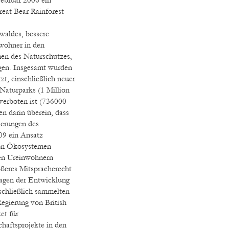
at Bear Rainforest
waldes, bessere
wohner in den
en des Naturschutzes,
igen. Insgesamt wurden
t, einschließlich neuer
Naturparks (1 Million
verboten ist (736000
n darin überein, dass
derungen des
09 ein Ansatz
von Ökosystemen
en Ureinwohnern
ößeres Mitspracherecht
ragen der Entwicklung
schließlich sammelten
egierung von British
et für
haftsprojekte in den