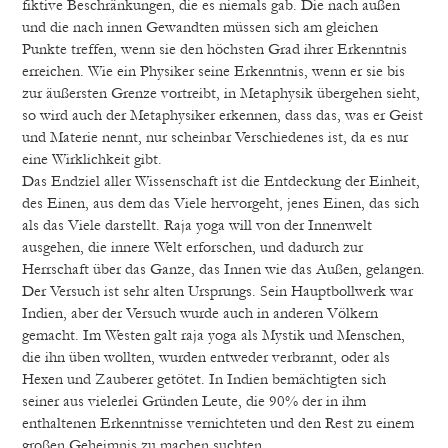
fiktive Beschränkungen, die es niemals gab. Die nach außen
und die nach innen Gewandten müssen sich am gleichen
Punkte treffen, wenn sie den höchsten Grad ihrer Erkenntnis
erreichen. Wie ein Physiker seine Erkenntnis, wenn er sie bis
zur äußersten Grenze vortreibt, in Metaphysik übergehen sieht,
so wird auch der Metaphysiker erkennen, dass das, was er Geist
und Materie nennt, nur scheinbar Verschiedenes ist, da es nur
eine Wirklichkeit gibt.
Das Endziel aller Wissenschaft ist die Entdeckung der Einheit,
des Einen, aus dem das Viele hervorgeht, jenes Einen, das sich
als das Viele darstellt. Raja yoga will von der Innenwelt
ausgehen, die innere Welt erforschen, und dadurch zur
Herrschaft über das Ganze, das Innen wie das Außen, gelangen.
Der Versuch ist sehr alten Ursprungs. Sein Hauptbollwerk war
Indien, aber der Versuch wurde auch in anderen Völkern
gemacht. Im Westen galt raja yoga als Mystik und Menschen,
die ihn üben wollten, wurden entweder verbrannt, oder als
Hexen und Zauberer getötet. In Indien bemächtigten sich
seiner aus vielerlei Gründen Leute, die 90% der in ihm
enthaltenen Erkenntnisse vernichteten und den Rest zu einem
großen Geheimnis zu machen suchten.