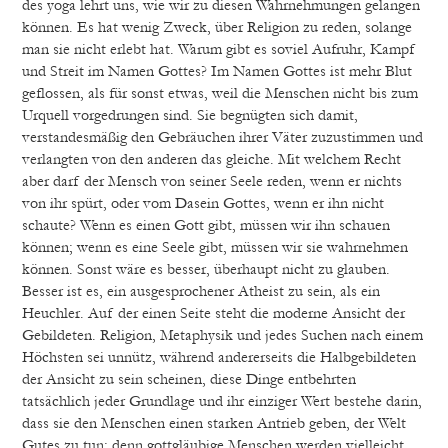
des yoga lehrt uns, wie wir zu diesen Wahrnehmungen gelangen
können. Es hat wenig Zweck, über Religion zu reden, solange
man sie nicht erlebt hat. Warum gibt es soviel Aufruhr, Kampf
und Streit im Namen Gottes? Im Namen Gottes ist mehr Blut
geflossen, als für sonst etwas, weil die Menschen nicht bis zum
Urquell vorgedrungen sind. Sie begnügten sich damit,
verstandesmäßig den Gebräuchen ihrer Väter zuzustimmen und
verlangten von den anderen das gleiche. Mit welchem Recht
aber darf der Mensch von seiner Seele reden, wenn er nichts
von ihr spürt, oder vom Dasein Gottes, wenn er ihn nicht
schaute? Wenn es einen Gott gibt, müssen wir ihn schauen
können; wenn es eine Seele gibt, müssen wir sie wahrnehmen
können. Sonst wäre es besser, überhaupt nicht zu glauben.
Besser ist es, ein ausgesprochener Atheist zu sein, als ein
Heuchler. Auf der einen Seite steht die moderne Ansicht der
Gebildeten. Religion, Metaphysik und jedes Suchen nach einem
Höchsten sei unnütz, während andererseits die Halbgebildeten
der Ansicht zu sein scheinen, diese Dinge entbehrten
tatsächlich jeder Grundlage und ihr einziger Wert bestehe darin,
dass sie den Menschen einen starken Antrieb geben, der Welt
Gutes zu tun; denn gottgläubige Menschen werden vielleicht