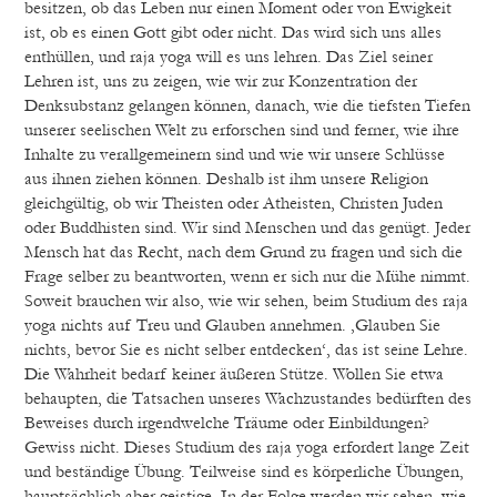
besitzen, ob das Leben nur einen Moment oder von Ewigkeit
ist, ob es einen Gott gibt oder nicht. Das wird sich uns alles
enthüllen, und raja yoga will es uns lehren. Das Ziel seiner
Lehren ist, uns zu zeigen, wie wir zur Konzentration der
Denksubstanz gelangen können, danach, wie die tiefsten Tiefen
unserer seelischen Welt zu erforschen sind und ferner, wie ihre
Inhalte zu verallgemeinern sind und wie wir unsere Schlüsse
aus ihnen ziehen können. Deshalb ist ihm unsere Religion
gleichgültig, ob wir Theisten oder Atheisten, Christen Juden
oder Buddhisten sind. Wir sind Menschen und das genügt. Jeder
Mensch hat das Recht, nach dem Grund zu fragen und sich die
Frage selber zu beantworten, wenn er sich nur die Mühe nimmt.
Soweit brauchen wir also, wie wir sehen, beim Studium des raja
yoga nichts auf Treu und Glauben annehmen. ‚Glauben Sie
nichts, bevor Sie es nicht selber entdecken‘, das ist seine Lehre.
Die Wahrheit bedarf keiner äußeren Stütze. Wollen Sie etwa
behaupten, die Tatsachen unseres Wachzustandes bedürften des
Beweises durch irgendwelche Träume oder Einbildungen?
Gewiss nicht. Dieses Studium des raja yoga erfordert lange Zeit
und beständige Übung. Teilweise sind es körperliche Übungen,
hauptsächlich aber geistige. In der Folge werden wir sehen, wie