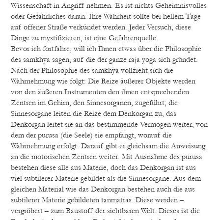
Wissenschaft in Angriff nehmen. Es ist nichts Geheimnisvolles
oder Gefährliches daran. Ihre Wahrheit sollte bei hellem Tage
auf offener Straße verkündet werden. Jeder Versuch, diese
Dinge zu mystifizieren, ist eine Gefahrenquelle.
Bevor ich fortfahre, will ich Ihnen etwas über die Philosophie
des samkhya sagen, auf die der ganze raja yoga sich gründet.
Nach der Philosophie des samkhya vollzieht sich die
Wahrnehmung wie folgt: Die Reize äußerer Objekte werden
von den äußeren Instrumenten den ihnen entsprechenden
Zentren im Gehirn, den Sinnesorganen, zugeführt; die
Sinnesorgane leiten die Reize dem Denkorgan zu, das
Denkorgan leitet sie an das bestimmende Vermögen weiter, von
dem der purusa (die Seele) sie empfängt, worauf die
Wahrnehmung erfolgt. Darauf gibt er gleichsam die Anweisung
an die motorischen Zentren weiter. Mit Ausnahme des purusa
bestehen diese alle aus Materie, doch das Denkorgan ist aus
viel subtilerer Materie gebildet als die Sinnesorgane. Aus dem
gleichen Material wie das Denkorgan bestehen auch die aus
subtilerer Materie gebildeten tanmatras. Diese werden –
vergröbert – zum Baustoff der sichtbaren Welt. Dieses ist die