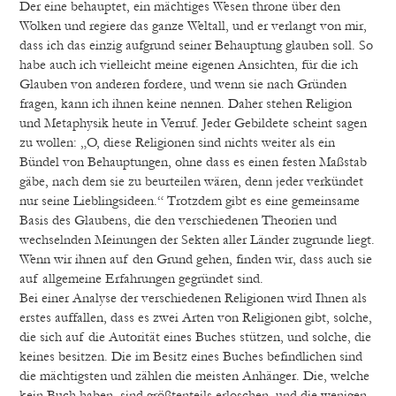
Der eine behauptet, ein mächtiges Wesen throne über den
Wolken und regiere das ganze Weltall, und er verlangt von mir,
dass ich das einzig aufgrund seiner Behauptung glauben soll. So
habe auch ich vielleicht meine eigenen Ansichten, für die ich
Glauben von anderen fordere, und wenn sie nach Gründen
fragen, kann ich ihnen keine nennen. Daher stehen Religion
und Metaphysik heute in Verruf. Jeder Gebildete scheint sagen
zu wollen: „O, diese Religionen sind nichts weiter als ein
Bündel von Behauptungen, ohne dass es einen festen Maßstab
gäbe, nach dem sie zu beurteilen wären, denn jeder verkündet
nur seine Lieblingsideen.“ Trotzdem gibt es eine gemeinsame
Basis des Glaubens, die den verschiedenen Theorien und
wechselnden Meinungen der Sekten aller Länder zugrunde liegt.
Wenn wir ihnen auf den Grund gehen, finden wir, dass auch sie
auf allgemeine Erfahrungen gegründet sind.
Bei einer Analyse der verschiedenen Religionen wird Ihnen als
erstes auffallen, dass es zwei Arten von Religionen gibt, solche,
die sich auf die Autorität eines Buches stützen, und solche, die
keines besitzen. Die im Besitz eines Buches befindlichen sind
die mächtigsten und zählen die meisten Anhänger. Die, welche
kein Buch haben, sind größtenteils erloschen, und die wenigen