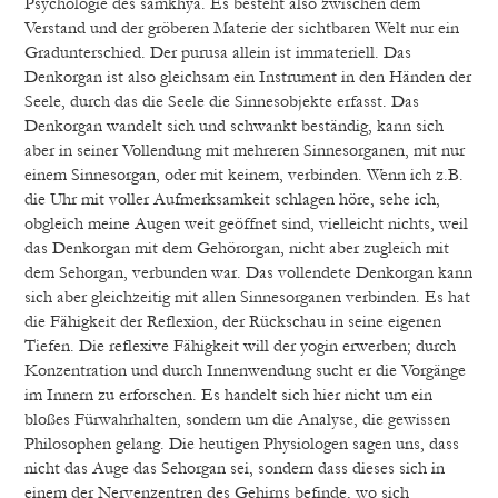
Psychologie des samkhya. Es besteht also zwischen dem
Verstand und der gröberen Materie der sichtbaren Welt nur ein
Gradunterschied. Der purusa allein ist immateriell. Das
Denkorgan ist also gleichsam ein Instrument in den Händen der
Seele, durch das die Seele die Sinnesobjekte erfasst. Das
Denkorgan wandelt sich und schwankt beständig, kann sich
aber in seiner Vollendung mit mehreren Sinnesorganen, mit nur
einem Sinnesorgan, oder mit keinem, verbinden. Wenn ich z.B.
die Uhr mit voller Aufmerksamkeit schlagen höre, sehe ich,
obgleich meine Augen weit geöffnet sind, vielleicht nichts, weil
das Denkorgan mit dem Gehörorgan, nicht aber zugleich mit
dem Sehorgan, verbunden war. Das vollendete Denkorgan kann
sich aber gleichzeitig mit allen Sinnesorganen verbinden. Es hat
die Fähigkeit der Reflexion, der Rückschau in seine eigenen
Tiefen. Die reflexive Fähigkeit will der yogin erwerben; durch
Konzentration und durch Innenwendung sucht er die Vorgänge
im Innern zu erforschen. Es handelt sich hier nicht um ein
bloßes Fürwahrhalten, sondern um die Analyse, die gewissen
Philosophen gelang. Die heutigen Physiologen sagen uns, dass
nicht das Auge das Sehorgan sei, sondern dass dieses sich in
einem der Nervenzentren des Gehirns befinde, wo sich