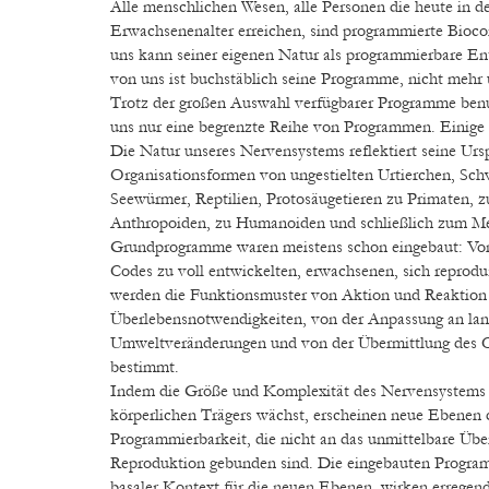
Alle menschlichen Wesen, alle Personen die heute in de
Erwachsenenalter erreichen, sind programmierte Bio
uns kann seiner eigenen Natur als programmierbare En
von uns ist buchstäblich seine Programme, nicht mehr 
Trotz der großen Auswahl verfügbarer Programme benu
uns nur eine begrenzte Reihe von Programmen. Einige 
Die Natur unseres Nervensystems reflektiert seine Urs
Organisationsformen von ungestielten Urtierchen, Sc
Seewürmer, Reptilien, Protosäugetieren zu Primaten, z
Anthropoiden, zu Humanoiden und schließlich zum Me
Grundprogramme waren meistens schon eingebaut: Von
Codes zu voll entwickelten, erwachsenen, sich repro
werden die Funktionsmuster von Aktion und Reaktion
Überlebensnotwendigkeiten, von der Anpassung an la
Umweltveränderungen und von der Übermittlung des
bestimmt.
Indem die Größe und Komplexität des Nervensystems 
körperlichen Trägers wächst, erscheinen neue Ebenen 
Programmierbarkeit, die nicht an das unmittelbare Übe
Reproduktion gebunden sind. Die eingebauten Program
basaler Kontext für die neuen Ebenen, wirken errege