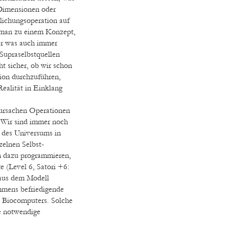
Dimensionen oder
lichungsoperation auf
 man zu einem Konzept,
er was auch immer
 Supraselbstquellen
ht sicher, ob wir schon
tion durchzuführen,
ealität in Einklang
rursachen Operationen
 Wir sind immer noch
 des Universums in
zelnen Selbst-
n dazu programmieren,
e (Level 6, Satori +6:
 aus dem Modell
 immens befriedigende
n Biocomputers. Solche
e notwendige