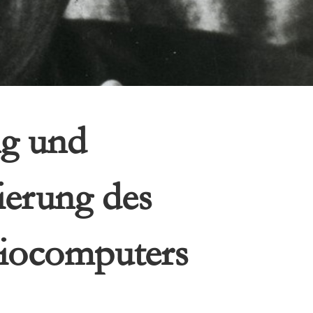
g und
erung des
iocomputers