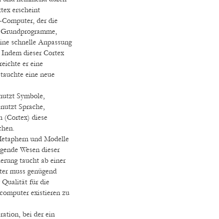
tex erscheint
n-Computer, der die
ie Grundprogramme,
eine schnelle Anpassung
 Indem dieser Cortex
eichte er eine
tauchte eine neue
nutzt Symbole,
enutzt Sprache,
n (Cortex) diese
chen.
Metaphern und Modelle
egende Wesen dieser
rung taucht ab einer
ter muss genügend
Qualität für die
omputer existieren zu
ation, bei der ein