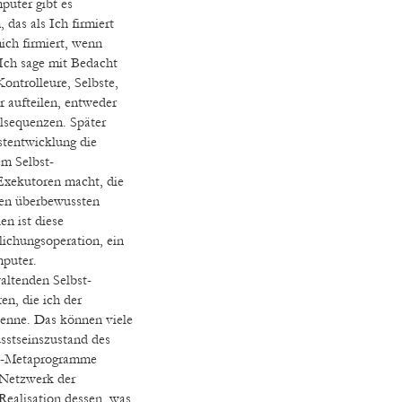
puter gibt es
das als Ich firmiert
ich firmiert, wenn
Ich sage mit Bedacht
ontrolleure, Selbste,
 aufteilen, entweder
llsequenzen. Später
stentwicklung die
em Selbst-
Exekutoren macht, die
gen überbewussten
n ist diese
lichungsoperation, ein
mputer.
waltenden Selbst-
n, die ich der
nenne. Das können viele
sstseinszustand des
st-Metaprogramme
 Netzwerk der
Realisation dessen, was