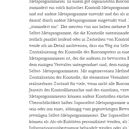
Metaprogrammierer. In einem gut organisierten Biocom
zumindest ein solch kritisches Kontroll-Metaprogramm, 
und auf andere Metaprogramme einwirkt und das als m
darauf durch andere Metaprogramme eingewirkt wird. 
„zumindest ein”. Die meisten von uns haben mehrere K
Selbst-Metaprogramme, die die Kontrolle untereinander
zeitlich parallel laufend oder in Zeitreihen von Kontro
werde ich im Detail nachweisen, dass ein Weg zur Selb
Zentralisierung der Kontrolle des Biocomputers in ein
Metaprogrammierer ist, der die anderen zu bewussten 
dem einzigen Verwalter untergeordnet sind, dem einzi
Selbst- Metaprogrammierer. Mit angemessenen Methode
Zentralisation der Kontrolle, die elementare Vereinheit
realisierbarer Zustand für viele, wenn nicht alle Bioco
Jenseits der Kontrollhierarchie und des einzelnen, ver
Metaprogrammierers können andere Kontrollen existiere
Übersichtlichkeit halber Supraselbst-Metaprogramme 
sein oder nur eines, abhängig vom gegenwärtigen Bewu
jeweiligen Selbst-Metaprogrammierers. Die Supraselb
können als Als-ob-Entitäten personifiziert werden, als
Informationensübertragung behandelt werden oder als 