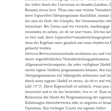
das Selbst durch das Universum zu fremden Ländern, 
Räumen reisen lässt. Wenn man eine weitere Vereinheit
diese Supraselbst-Metaprogramme durchführt, kommt
das man als Gott, der Schöpfer, der Sternenmacher od
bezeichnet. Bei Zeiten sind wir versucht, unabhängige
zusammen zu ziehen, als ob sie eine wären. Ich bin nic
so weit sind, diese Supraselbstvereinheitlichungsopera
denn das Ergebnis muss gänzlich mit einer objektiven R
gebracht werden.
Gewisse Bewusstseinszustände resultieren aus und ve
dieses augenblicklichen Vereinheitlichungsphänomens.
Allgemeinzweckcomputer, die jedes verfügbare Modell
unsere eigene Struktur programmieren können, den ein
Metaprogrammierer auf Mikrogröße reduzieren und ih
durch unser eigenes Modell zu reisen, als ob es real wär
Lilly 1972). Diese Eigenschaft ist nützlich, wenn man
heraustritt und es als das betrachtet, was es ist: Eine
Realisation der Macht der Programmierung des eigene
Erfahrungen überzubewerten oder zu negieren ist kein
Operation. Ein wichtiger Zusatz zur eigenen Selbst-