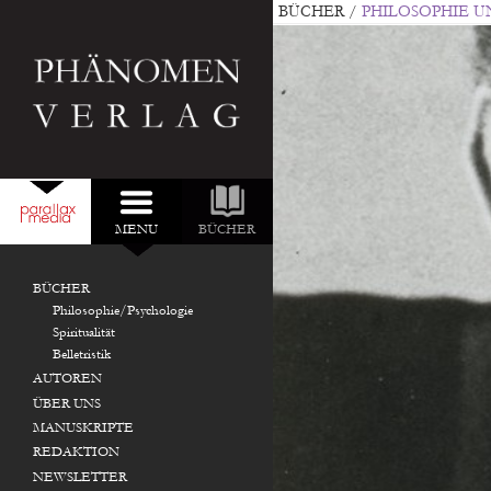
BÜCHER
/
PHILOSOPHIE 
MENU
BÜCHER
DURCHSUCHEN:
NEU IM VERLAG:
BÜCHER
Philosophie/Psychologie
Spiritualität
Belletristik
AUTOREN
ÜBER UNS
MANUSKRIPTE
REDAKTION
NEWSLETTER