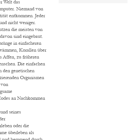
r Welt das
computer. Niemand von
tität entkommen. Jeder
und nicht weniger.
tzen die meisten von
davon sind eingebaut.
prünge in einfacheren
hwämmen, Korallen über
u Affen, zu früheren
nschen. Die einfachen
 den genetischen
duzierenden Organismen
 von
ngsame
 Codes an Nachkommen
und seines
der
rleben oder die
me überleben als
nd und hemmend durch