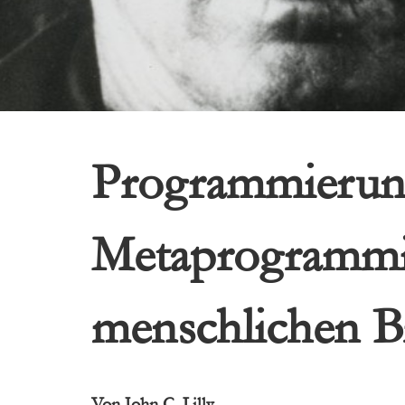
Program­mierun
Metaprogram­mi
menschlichen B
Von
John C. Lilly