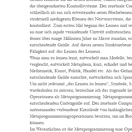
die übergeordneten Kontrollsysteme. Der zerebrale Cor
schließlich als ein sich erweiternder neuer Hochebene
strukturell niedrigeren Ebenen des Nervensystems, d
kontrolliert. Zum ersten Mal begann das Lernen und s
an eine sich rapide verändernde Umwelt aufzutauchen.
ferner über einige Millionen Jahre an Masse zunahm, err
entscheidende Größe. Auf dieser neuen Strukturebene 
Fähigkeit auf: das Lernen des Lernens.
Wenn man zu lernen lernt, entwickelt man Modelle, be
vergleicht, entwickelt Metaphern, kurz, erfindet und b
Mathematik, Kunst, Politik, Handel etc. Als das Gehir
entscheidende Größe erreichte, entwickelten sich Spra
Um nicht jedesmal „das Lernen zu lernen“, Symbole, 
wiederholen zu müssen, bezeichne ich das zugrunde li
Operationen als Metaprogrammierung. Metaprogrammie
entscheidenden Cortexgröße auf. Der zerebrale Compu
untereinander verbundene Kreisläufe von hinlänglicher 
Metaprogrammierungsoperationen besitzen, um im Bioc
können.
Im Wesentlichen ist die Metaprogrammierung eine Oper