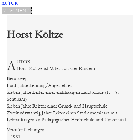
AUTOR
BÜCHER
ZUM MENU
NEU
MENU
AUTOREN
Philosophie/Psychologie
IM
DURCHSUCHEN:
Spiritualität
VERLAG:
Horst Költze
Belletristik
AUTOREN
ÜBER
UNS
MANUSKRIPTE
AUTOR
Horst Költze ist Vater von vier Kindern.
REDAKTION
NEWSLETTER
Berufsweg
PARALLAX
Fünf Jahre Lehrling/Angestellter
PUBLISHING
Sieben Jahre Leiter einer einklassigen Landschule (1. – 9.
AGB
Schuljahr)
IMPRESSUM
Sieben Jahre Rektor einer Grund- und Hauptschule
KONTAKT
Zweiundzwanzig Jahre Leiter eines Studienseminars mit
Lehraufträgen an Pädagogischer Hochschule und Universität
Veröffentlichungen
– 1981