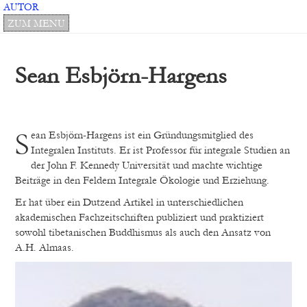
AUTOR
BÜCHER
ZUM MENU
NEU
MENU
AUTOREN
Philosophie/Psychologie
IM
DURCHSUCHEN:
Spiritualität
VERLAG:
Sean Esbjörn-Hargens
Belletristik
AUTOREN
ÜBER
UNS
Sean Esbjörn-Hargens ist ein Gründungsmitglied des
MANUSKRIPTE
Integralen Instituts. Er ist Professor für integrale Studien an
REDAKTION
der John F. Kennedy Universität und machte wichtige
NEWSLETTER
Beiträge in den Feldern Integrale Ökologie und Erziehung.
PARALLAX
PUBLISHING
Er hat über ein Dutzend Artikel in unterschiedlichen
AGB
akademischen Fachzeitschriften publiziert und praktiziert
IMPRESSUM
sowohl tibetanischen Buddhismus als auch den Ansatz von
KONTAKT
A.H. Almaas.