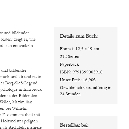
Details zum Buch:
aden’ zeigt er, wie
d sich entwickeln
Format: 12,5 x 19 cm
212 Seiten
Paperback
r und bildender
ISBN: 9791399003918
sbruck und ab und zu in
Unser Preis: 16,90€
der Berg-Sief-Gegend,
Gewöhnlich versandfertig in
sycho
l
ogie
in Innsbruck
24 Stunden
ademie der Bildenden
Weiler, Maximilian
ien bei Wilhelm
die Zusammenarbeit mit
 Holzmeister prägten
Bestellbar bei:
r als Architekt mehrere