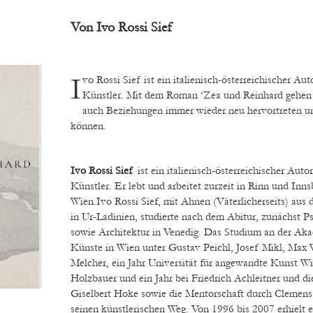
Von Ivo Rossi Sief
Ivo Rossi Sief ist ein italienisch-österreichischer Autor und bildender
Künstler. Mit dem Roman ‘Zea und Reinhard gehen b
auch Beziehungen immer wieder neu hervortreten un
können.
Ivo Rossi Sief
ist ein italienisch-österreichischer Auto
Künstler. Er lebt und arbeitet zurzeit in Rinn und Inn
Wien.Ivo Rossi Sief, mit Ahnen (Väterlicherseits) aus 
in Ur-Ladinien, studierte nach dem Abitur, zunächst
P
sowie Architektur in Venedig. Das Studium an der Ak
Künste in Wien unter Gustav Peichl, Josef Mikl, Max 
Melcher, ein Jahr Universität für angewandte Kunst W
Holzbauer und ein Jahr bei Friedrich Achleitner und 
Giselbert Hoke sowie die Mentorschaft durch Clemens
seinen künstlerischen Weg. Von 1996 bis 2007 erhielt e