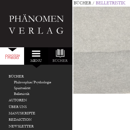
BÜCHER
/
BELLETRISTIK
MENU
BÜCHER
DURCHSUCHEN:
NEU IM VERLAG:
BÜCHER
Philosophie/Psychologie
Spiritualität
Belletristik
AUTOREN
ÜBER UNS
MANUSKRIPTE
REDAKTION
NEWSLETTER