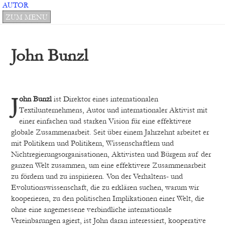
AUTOR
BÜCHER
ZUM MENU
NEU
MENU
AUTOREN
Philosophie/Psychologie
IM
DURCHSUCHEN:
Spiritualität
VERLAG:
John Bunzl
Belletristik
AUTOREN
ÜBER
UNS
MANUSKRIPTE
John Bunzl
ist Direktor eines internationalen
Textilunternehmens, Autor und internationaler Aktivist mit
REDAKTION
einer einfachen und starken Vision für eine effektivere
NEWSLETTER
globale Zusammenarbeit. Seit über einem Jahrzehnt arbeitet er
PARALLAX
mit Politikern und Politikern, Wissenschaftlern und
PUBLISHING
Nichtregierungsorganisationen, Aktivisten und Bürgern auf der
AGB
ganzen Welt zusammen, um eine effektivere Zusammenarbeit
IMPRESSUM
zu fördern und zu inspirieren. Von der Verhaltens- und
KONTAKT
Evolutionswissenschaft, die zu erklären suchen, warum wir
kooperieren, zu den politischen Implikationen einer Welt, die
ohne eine angemessene verbindliche internationale
Vereinbarungen agiert, ist John dar
an interessiert, kooperative