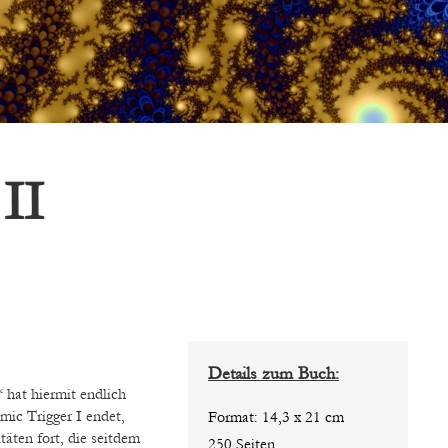
II
Details zum Buch:
 hat hiermit endlich
mic Trigger I endet,
Format: 14,3 x 21 cm
äten fort, die seitdem
250 Seiten