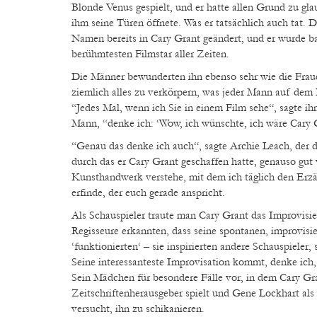
Blonde Venus gespielt, und er hatte allen Grund zu gla
ihm seine Türen öffnete. Was er tatsächlich auch tat. D
Namen bereits in Cary Grant geändert, und er wurde b
berühmtesten Filmstar aller Zeiten.
Die Männer bewunderten ihn ebenso sehr wie die Frauen
ziemlich alles zu verkörpern, was jeder Mann auf dem 
“Jedes Mal, wenn ich Sie in einem Film sehe“, sagte ih
Mann, “denke ich: ‘Wow, ich wünschte, ich wäre Cary 
“Genau das denke ich auch“, sagte Archie Leach, der
durch das er Cary Grant geschaffen hatte, genauso gut 
Kunsthandwerk verstehe, mit dem ich täglich den Erzä
erfinde, der euch gerade anspricht.
Als Schauspieler traute man Cary Grant das Improvisie
Regisseure erkannten, dass seine spontanen, improvisi
‘funktionierten‘ – sie inspirierten andere Schauspieler, s
Seine interessanteste Improvisation kommt, denke ic
Sein Mädchen für besondere Fälle vor, in dem Cary Gr
Zeitschriftenherausgeber spielt und Gene Lockhart als
versucht, ihn zu schikanieren.