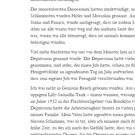
Die monströsesten Dinosaurier hatten merkwürdige, u
Schlimmsten wurden Hitler und Mussolini genannt. A
Stalin und Franco, wurde nachgesagt, dass sie zudem M
Aber sie alle waren weit weg auf der anderen Seite des
war, waren wir alle überzeugt, dass sie niemals komm
belästigen würden.
Viel mehr fürchteten wir uns vor dem Monster hier in 
Depression genannt wurde. Die Depression hatte viele
genommen, und jeder, der einen Job hatte, schien zu für
Herrgottsfrühe an irgendeinem Tag im Jahr aufwachen u
dass sein eigener Job wie Feengold verschwunden war.
Ich war nicht in Gerrison Beach geboren worden. Aus e
üppigem Lilly-Samadhi-Tank – einem warmen, wässrige
im Jahre 1932 in das Flachbuschgebiet von Brooklyn 
Depression hatte die Arbeitslosigkeit bereits zu vielen 
meiner Familie. Mein Vater hatte irgendwo einen guten
blassen Schimmer, was er tat, aber ich erinnere mich d
frühe Zeit, zu der ich noch das Gefühl hatte, dass wir 
gottverdammten Dingen, die die Depression einigen u