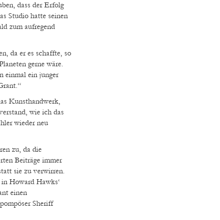
uben, dass der Erfolg
as Studio hatte seinen
ald zum aufregend
, da er es schaffte, so
Planeten gerne wäre.
m einmal ein junger
Grant.“
 das Kunsthandwerk,
verstand, wie ich das
hler wieder neu
ren zu, da die
erten Beiträge immer
tatt sie zu verwirren.
h, in Howard Hawks‘
ant einen
 pompöser Sheriff