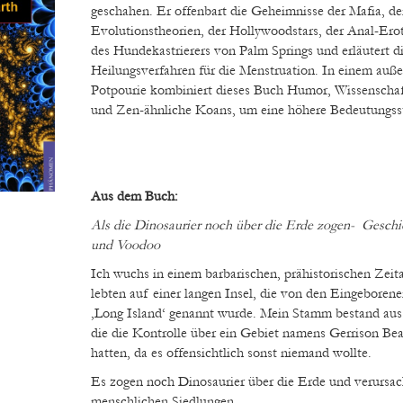
geschahen. Er offenbart die Geheimnisse der Mafia, de
Evolutionstheorien, der Hollywoodstars, der Anal-Ero
des Hundekastrierers von Palm Springs und erläutert 
Heilungsverfahren für die Menstruation. In einem auß
Potpourie kombiniert dieses Buch Humor, Wissenschaf
und Zen-ähnliche Koans, um eine höhere Bedeutungsst
Aus dem Buch:
Als die Dinosaurier noch über die Erde zogen- Geschi
und Voodoo
Ich wuchs in einem barbarischen, prähistorischen Zeita
lebten auf einer langen Insel, die von den Eingeborene
‚Long Island‘ genannt wurde. Mein Stamm bestand aus 
die die Kontrolle über ein Gebiet namens Gerrison Bea
hatten, da es offensichtlich sonst niemand wollte.
Es zogen noch Dinosaurier über die Erde und verursac
menschlichen Siedlungen.