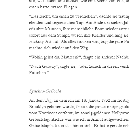
sah, war feucht und dunkel, wie eine Szene von Poe, un
essen hatte, waren Fliegen.
“Das reicht, um einen zu verdrießen“, dachte sie trau
elenden und regnerischen Tag. Am Ende der sieben Ja
erlaubte Maureen, ihre menschliche Form wieder anzun
sofort aus dem Sumpf, wusch ihre Kleider und hing sie
Hickory-Ast auf. Als alles trocken war, zog die gute F
machte sich wieder auf den Weg.
“Wohin gehst du, Maureen?“, fragte ein anderer Nachba
“Nach Galway“, sagte sie, “oder zurück in diesen ve
Fröschen.“
Synchro-Geflecht
An dem Tag, an dem ich am 18. Januar 1932 im frostig
Brooklyn geboren wurde, feierte die ganze riesige geo
vom Kontinent entfernt, im sonnig-goldenen Hollywoo
Geburtstag. Archie war wie ich in Armut aufgewachsen
Geburtstag hatte er das hinter sich. Er hatte gerade ne