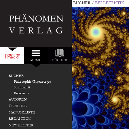
BÜCHER
/
BELLETRISTIK
MENU
BÜCHER
DURCHSUCHEN:
NEU IM VERLAG:
BÜCHER
Philosophie/Psychologie
Spiritualität
Belletristik
AUTOREN
ÜBER UNS
MANUSKRIPTE
REDAKTION
NEWSLETTER