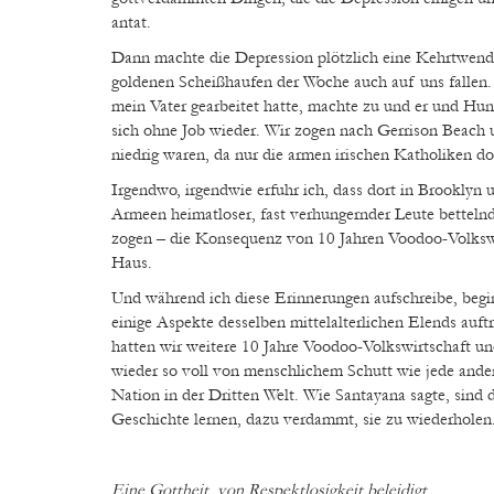
antat.
Dann machte die Depression plötzlich eine Kehrtwend
goldenen Scheißhaufen der Woche auch auf uns fallen. 
mein Vater gearbeitet hatte, machte zu und er und Hu
sich ohne Job wieder. Wir zogen nach Gerrison Beach 
niedrig waren, da nur die armen irischen Katholiken d
Irgendwo, irgendwie erfuhr ich, dass dort in Brooklyn 
Armeen heimatloser, fast verhungernder Leute bettelnd
zogen – die Konsequenz von 10 Jahren Voodoo-Volkswi
Haus.
Und während ich diese Erinnerungen aufschreibe, begi
einige Aspekte desselben mittelalterlichen Elends auft
hatten wir weitere 10 Jahre Voodoo-Volkswirtschaft un
wieder so voll von menschlichem Schutt wie jede ander
Nation in der Dritten Welt. Wie Santayana sagte, sind d
Geschichte lernen, dazu verdammt, sie zu wiederholen
Eine Gottheit, von Respektlosigkeit beleidigt