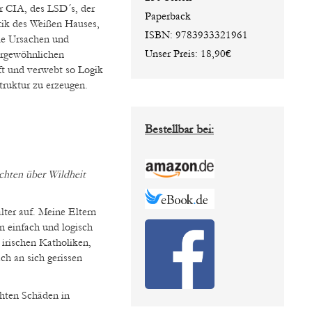
r CIA, des LSD´s, der
Paperback
tik des Weißen Hauses,
ISBN: 9783933321961
die Ursachen und
Unser Preis: 18,90€
ergewöhnlichen
t und verwebt so Logik
ruktur zu erzeugen.
Bestellbar bei:
chten über Wildheit
lter auf. Meine Eltern
n einfach und logisch
irischen Katholiken,
ch an sich gerissen
hten Schäden in