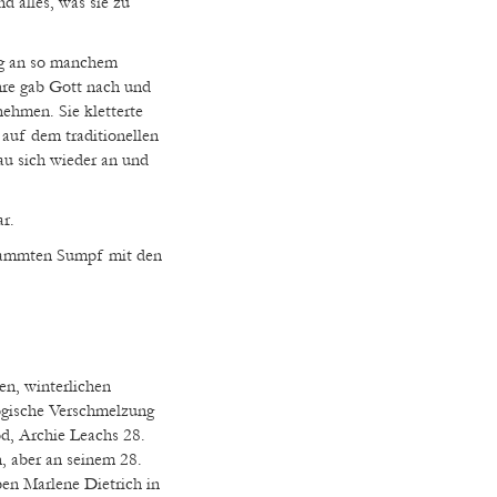
d alles, was sie zu
rig an so manchem
hre gab Gott nach und
ehmen. Sie kletterte
 auf dem traditionellen
rau sich wieder an und
r.
rdammten Sumpf mit den
en, winterlichen
logische Verschmelzung
d, Archie Leachs 28.
, aber an seinem 28.
ben Marlene Dietrich in