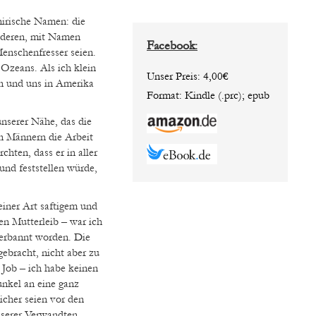
nirische Namen: die
nderen, mit Namen
Facebook:
enschenfresser seien.
 Ozeans. Als ich klein
Unser Preis: 4,00€
en und uns in Amerika
Format: Kindle (.prc); epub
unserer Nähe, das die
n Männern die Arbeit
chten, dass er in aller
nd feststellen würde,
iner Art saftigem und
n Mutterleib – war ich
verbannt worden. Die
gebracht, nicht aber zu
 Job – ich habe keinen
unkel an eine ganz
sicher seien vor den
nserer Verwandten